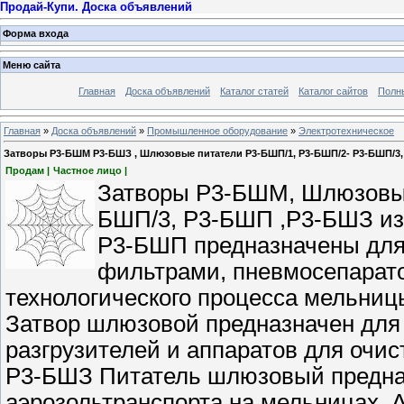
Продай-Купи. Доска объявлений
Форма входа
Меню сайта
Главная
Доска объявлений
Каталог статей
Каталог сайтов
Полн
Главная
»
Доска объявлений
»
Промышленное оборудование
»
Электротехническое
Затворы Р3-БШМ Р3-БШЗ , Шлюзовые питатели Р3-БШП/1, Р3-БШП/2- Р3-БШП/3,
Продам |
Частное лицо |
Затворы Р3-БШМ, Шлюзовые
БШП/3, Р3-БШП ,Р3-БШЗ из
Р3-БШП предназначены для 
фильтрами, пневмосепарат
технологического процесса мельни
Затвор шлюзовой предназначен для 
разгрузителей и аппаратов для очи
Р3-БШЗ Питатель шлюзовый предназ
аэрозольтранспорта на мельницах. 