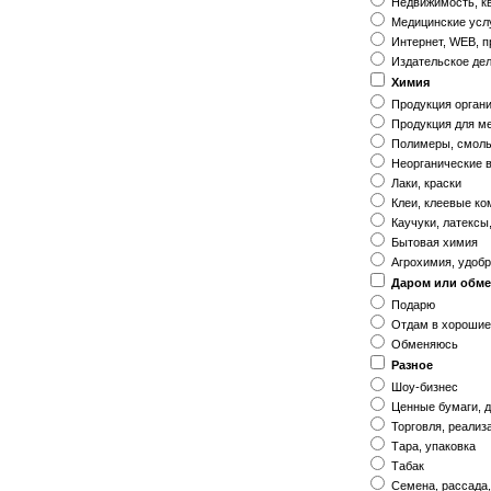
Недвижимость, к
Медицинские услу
Интернет, WEB, п
Издательское де
Химия
Продукция органи
Продукция для м
Полимеры, смол
Неорганические 
Лаки, краски
Клеи, клеевые к
Каучуки, латексы
Бытовая химия
Агрохимия, удоб
Даром или обм
Подарю
Отдам в хорошие
Обменяюсь
Разное
Шоу-бизнес
Ценные бумаги, д
Торговля, реализ
Тара, упаковка
Табак
Семена, рассада