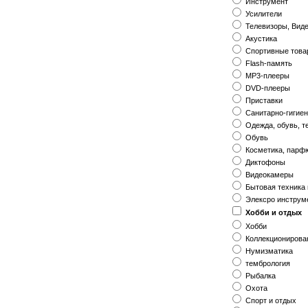
Инструмент
Усилители
Телевизоры, Вид
Акустика
Спортивные тов
Flash-память
MP3-плееры
DVD-плееры
Приставки
Санитарно-гигие
Одежда, обувь, т
Обувь
Косметика, пар
Диктофоны
Видеокамеры
Бытовая техника 
Элексро инструм
Хобби и отдых
Хобби
Коллекционирова
Нумизматика
тембрология
Рыбалка
Охота
Спорт и отдых