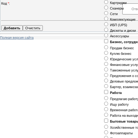
Картриджи
Код
*
:
Сканеры
Сети
Комплектующие
ИБП (UPS)
Дискеты и диски
Аксессуары
Полная версия сайта
Бизнес, сотруд
Продам бизнес
Куплю бизнес
Юридические усл
Финансовые услу
Таможенные усл
Предложения о с
Деловые предло
Бартер, взаимоз
Работа
Предлагаю работ
Ищу работу
Временная работ
Работа на выход
Бытовые товар
Хозяйственные т
Фотоаппараты