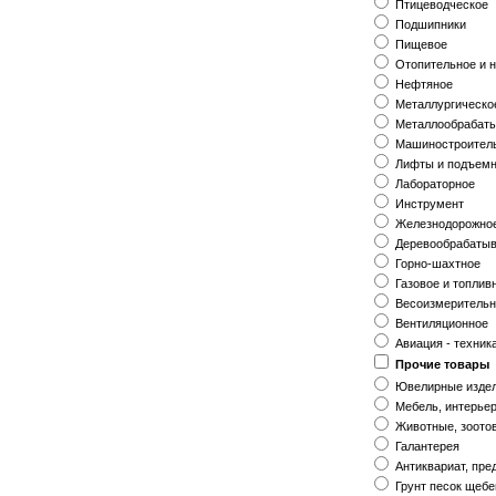
Птицеводческое
Подшипники
Пищевое
Отопительное и 
Нефтяное
Металлургическо
Металлообрабат
Машиностроител
Лифты и подъемн
Лабораторное
Инструмент
Железнодорожно
Деревообрабаты
Горно-шахтное
Газовое и топлив
Весоизмеритель
Вентиляционное
Авиация - техник
Прочие товары
Ювелирные изде
Мебель, интерье
Животные, зоото
Галантерея
Антиквариат, пре
Грунт песок щебе