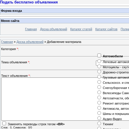
Подать бесплатно объявления
Форма входа
Меню сайта
Главная
Доска объявлений
Каталог статей
Каталог сайтов
Полн
Главная
»
Доска объявлений
» Добавление материала
Категория
*
:
Автомобили
Легковые автомо
Тема объявления
*
:
Мотоциклы - скут
Дорожно-строите
Текст объявления
*
:
Грузовые автомо
Сельскохоз. и сп
Снегоуборочная 
Велосипеды Сам
Автозапчасти, о
Ремонт автотран
Автомасла, авто
Шины и покрышк
Аудио-Видео
Тюнинг
Заменять переводы строк тегом
<BR>
Слов:
0
, Символов:
0/0