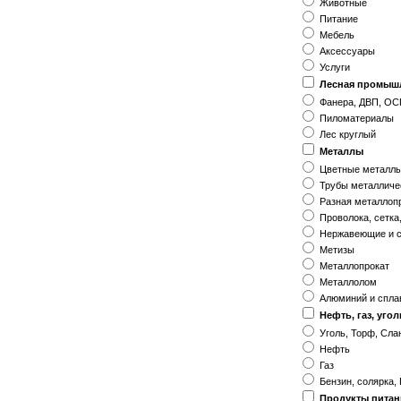
Животные
Питание
Мебель
Аксессуары
Услуги
Лесная промыш
Фанера, ДВП, ОС
Пиломатериалы
Лес круглый
Металлы
Цветные металл
Трубы металличе
Разная металлоп
Проволока, сетка
Нержавеющие и с
Метизы
Металлопрокат
Металлолом
Алюминий и спл
Нефть, газ, угол
Уголь, Торф, Сл
Нефть
Газ
Бензин, солярка,
Продукты питан