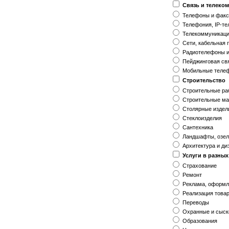
Связь и телеко
Телефоны и фак
Телефония, IP-т
Телекоммуникаци
Сети, кабельная 
Радиотелефоны и
Пейджинговая св
Мобильные теле
Строительство
Строительные ра
Строительные ма
Столярные издел
Стеклоизделия
Сантехника
Ландшафты, озе
Архитектура и ди
Услуги в разны
Страхование
Ремонт
Реклама, оформ
Реализация това
Переводы
Охранные и сыск
Образования