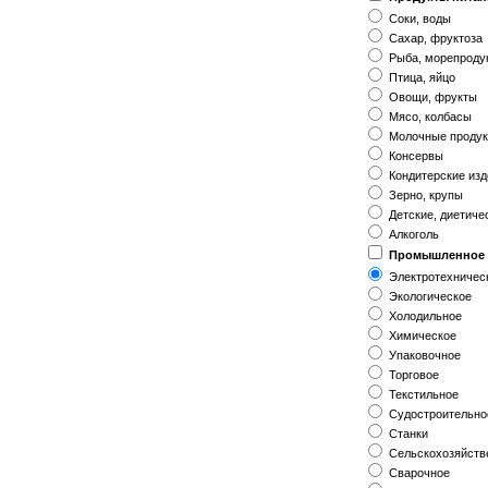
Соки, воды
Сахар, фруктоза
Рыба, морепроду
Птица, яйцо
Овощи, фрукты
Мясо, колбасы
Молочные проду
Консервы
Кондитерские из
Зерно, крупы
Детские, диетиче
Алкоголь
Промышленное 
Электротехничес
Экологическое
Холодильное
Химическое
Упаковочное
Торговое
Текстильное
Судостроительно
Станки
Сельскохозяйств
Сварочное