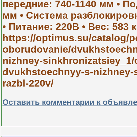
передние: 740-1140 мм • П
мм • Система разблокировк
• Питание: 220В • Вес: 583 к
https://optimus.su/catalog
oborudovanie/dvukhstoechn
nizhney-sinkhronizatsiey_1/
dvukhstoechnyy-s-nizhney-s
razbl-220v/
Оставить комментарии к объявл