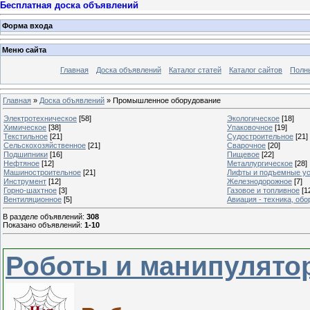
Бесплатная доска объявлений
Форма входа
Меню сайта
Главная
Доска объявлений
Каталог статей
Каталог сайтов
Полн
Главная
»
Доска объявлений
» Промышленное оборудование
Электротехническое
[58]
Экологическое
[18]
Химическое
[38]
Упаковочное
[19]
Текстильное
[21]
Судостроительное
[21]
Сельскохозяйственное
[21]
Сварочное
[20]
Подшипники
[16]
Пищевое
[22]
Нефтяное
[12]
Металлургическое
[28]
Машиностроительное
[21]
Лифты и подъемные ус
Инструмент
[12]
Железнодорожное
[7]
Горно-шахтное
[3]
Газовое и топливное
[1
Вентиляционное
[5]
Авиация - техника, об
В разделе объявлений
:
308
Показано объявлений
:
1-10
Роботы и манипулято