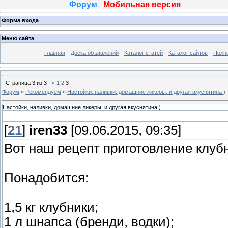
Форум
Мобильная версия
Форма входа
Меню сайта
Главная
Доска объявлений
Каталог статей
Каталог сайтов
Полн
Страница
3
из
3
«
1
2
3
Форум
»
Рекомендуем
»
Настойки, наливки, домашние ликеры, и другая вкуснятина )
Настойки, наливки, домашние ликеры, и другая вкуснятина )
[
21
]
iren33
[09.06.2015, 09:35]
Вот наш рецепт приготовление клуб
Понадобится:
1,5 кг клубники;
1 л шнапса (бренди, водки);