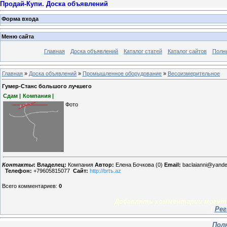
Продай-Купи. Доска объявлений
Форма входа
Меню сайта
Главная
Доска объявлений
Каталог статей
Каталог сайтов
Полн
Главная
»
Доска объявлений
»
Промышленное оборудование
»
Весоизмерительное
Гумер-Станс большого лучшего
Сдам |
Компания |
Фото
Контакты
:
Владелец:
Компания
Автор:
Елена Бочкова (0)
Email:
baclaianni@yande
Телефон:
+79605815077
Сайт:
http://brtъ.az
Всего комментариев
:
0
Добавлять комментарии могут 
[
Рег
Пол