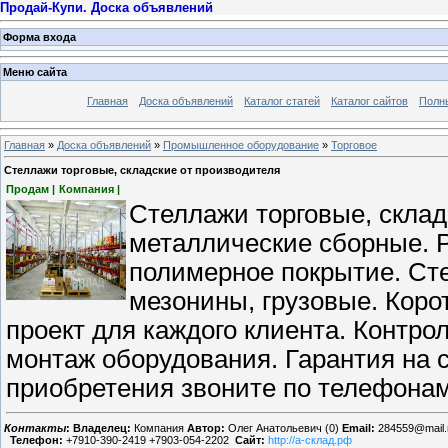
Продай-Купи. Доска объявлений
Форма входа
Меню сайта
Главная
Доска объявлений
Каталог статей
Каталог сайтов
Полн
Главная
»
Доска объявлений
»
Промышленное оборудование
»
Торговое
Стеллажи торговые, складские от производителя
Продам |
Компания |
Стеллажи торговые, склад
металлические сборные. 
полимерное покрытие. Сте
мезонины, грузовые. Коро
проект для каждого клиента. Контр
монтаж оборудования. Гарантия на с
приобретения звоните по телефонам
Контакты
:
Владелец:
Компания
Автор:
Олег Анатольевич (0)
Email:
284559@mail.
Телефон:
+7910-390-2419 +7903-054-2202
Сайт:
http://а-склад.рф