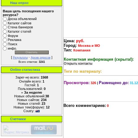
Наш опрос
Ваша цель посещения нашего
ресурса?
Доска объявлений
Каталог сайтов
Стена баннеров
Каталог статей
Форум
Реклама
Цена:
руб.
Поиск
Город:
Москва и МО
инфо.
Тип:
Компания
[
·
]
Результаты
Архив опросов
Контактная информация (скрыта!):
Всего ответов:
3241
Online cтатистика
Теги по материалу:
Зарег-но всего:
1568
Онлайн всего:
1
Просмотров:
Размещено до:
326
|
31.1
Гостей:
1
Пользователей:
0
За неделю
»
Новых объявлений:
38
Новых сайтов:
234
Новых статей:
23
Всего комментариев:
0
Новых тем(форум):
12
Coutry:
Счетчики