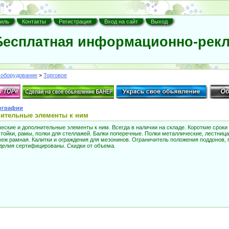
иль
Контакты
Регистрация
Вход на сайт
Выход
есплатная информационно-рекл
оборудование
>
Торговое
ографии
нительные элементы к ним
ские и дополнительные элементы к ним. Всегда в наличии на складе. Короткие сроки п
стойки, рамы, полки для стеллажей. Балки поперечные. Полки металлические, лестниц
меж рамная. Калитки и ограждения для мезонинов. Ограничитель положения поддонов, 
зделия сертифицированы. Скидки от объема.