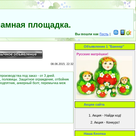
амная площадка.
Вы вошли как
Гость
|
Объявление 1 "Баннер"
Русские матрёшки!
08.06.2015, 22:32
роизводства под заказ - от 3 дней.
а, половицы. Защитное ограждение, отбойник
подпятник, анкерный болт, перемычка меж
Акции сайта
Наша Кнопка