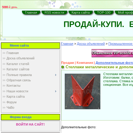
5080
-й день.
Главная
RSS новости
Карта сайта
TOP-100
Мой проф
ПРОДАЙ-КУПИ.
Б
Главная
>
Доска объявлений
>
Промышленное 
Меню сайта
Главная
Доска объявлений
Продам | Компания |
Дополнительные фот
Каталог статей
Стеллажи металлические и допол
Каталог сайтов
Стеллажи металличе
Полные правила
Изготовим: балки, 
Обратная связь
стеллажа. Стяжка 
секционная. Все и
Контакты
Наши новости
Карта cайта
Форум
ЧаВо
Форма входа
ВОЙТИ НА САЙТ!
Дополнительные фото: