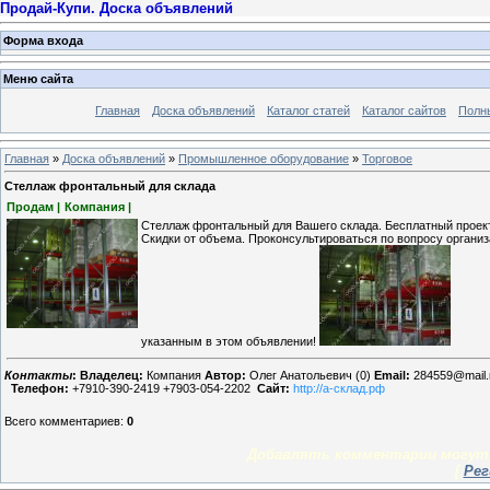
Продай-Купи. Доска объявлений
Форма входа
Меню сайта
Главная
Доска объявлений
Каталог статей
Каталог сайтов
Полн
Главная
»
Доска объявлений
»
Промышленное оборудование
»
Торговое
Стеллаж фронтальный для склада
Продам |
Компания |
Стеллаж фронтальный для Вашего склада. Бесплатный проект
Скидки от объема. Проконсультироваться по вопросу органи
указанным в этом объявлении!
Контакты
:
Владелец:
Компания
Автор:
Олег Анатольевич (0)
Email:
284559@mail.
Телефон:
+7910-390-2419 +7903-054-2202
Сайт:
http://а-склад.рф
Всего комментариев
:
0
Добавлять комментарии могут 
[
Рег