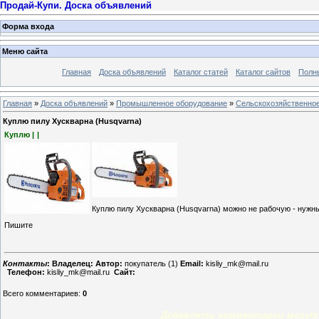
Продай-Купи. Доска объявлений
Форма входа
Меню сайта
Главная
Доска объявлений
Каталог статей
Каталог сайтов
Полн
Главная
»
Доска объявлений
»
Промышленное оборудование
»
Сельскохозяйственно
Куплю пилу Хускварна (Husqvarna)
Куплю |
|
Куплю пилу Хускварна (Husqvarna) можно не рабочую - нужны
Пишите
Контакты
:
Владелец:
Автор:
покупатель (1)
Email:
kisliy_mk@mail.ru
Телефон:
kisliy_mk@mail.ru
Сайт:
Всего комментариев
:
0
Добавлять комментарии могут 