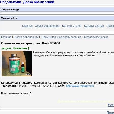
Продай-Купи. Доска объявлений
Форма входа
Меню сайта
Главная
Доска объявлений
Каталог статей
Каталог сайтов
Полн
Главная
»
Доска объявлений
»
Промышленное оборудование
»
Металлургическое
Стыковка конвейерных лент.Клей SC2000.
услуги |
Компания |
РемаУралСервис предлагает стыковку конвейерной ленты, го
полиуретан. Компания находится в Челябинске.
Контакты
:
Владелец:
Компания
Автор:
Кокотов Артем Валерьевич (0)
Email:
rural
Телефон:
8 902 861 8749, (351)222 42 44
Сайт:
http://www.remaural.ru
Всего комментариев
:
0
Добавлять комментарии могут 
[
Рег
Пол