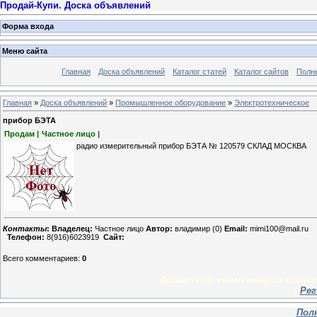
Продай-Купи. Доска объявлений
Форма входа
Меню сайта
Главная
Доска объявлений
Каталог статей
Каталог сайтов
Полн
Главная
»
Доска объявлений
»
Промышленное оборудование
»
Электротехническое
прибор БЭТА
Продам |
Частное лицо |
радио измерительный прибор БЭТА № 120579 СКЛАД МОСКВА
Контакты
:
Владелец:
Частное лицо
Автор:
владимир (0)
Email:
mimi100@mail.ru
Телефон:
8(916)6023919
Сайт:
Всего комментариев
:
0
Добавлять комментарии могут 
[
Рег
Пол