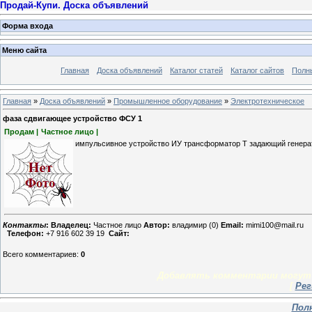
Продай-Купи. Доска объявлений
Форма входа
Меню сайта
Главная
Доска объявлений
Каталог статей
Каталог сайтов
Полн
Главная
»
Доска объявлений
»
Промышленное оборудование
»
Электротехническое
фаза сдвигающее устройство ФСУ 1
Продам |
Частное лицо |
импульсивное устройство ИУ трансформатор Т задающий генерато
Контакты
:
Владелец:
Частное лицо
Автор:
владимир (0)
Email:
mimi100@mail.ru
Телефон:
+7 916 602 39 19
Сайт:
Всего комментариев
:
0
Добавлять комментарии могут 
[
Рег
Пол