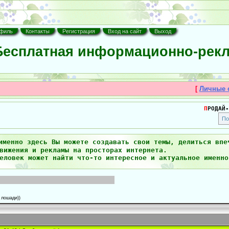
филь
Контакты
Регистрация
Вход на сайт
Выход
есплатная информационно-рекл
[
Личные 
П
РОДАЙ-
именно здесь Вы можете создавать свои темы, делиться впе
вижения и рекламы на просторах интернета.
еловек может найти что-то интересное и актуальное именно
 лошади))