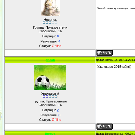
Чем больше кукловодов, тем
Новичок
Группа: Пользователи
Сообщений:
16
Награды:
0
Репутация:
4
Статус:
Offline
gridan
Дата: Пятница, 04.04.201
Уже скоро 2015-ый))))
Уважаемый
Группа: Проверенные
Сообщений:
16
Награды:
2
Репутация:
8
Статус:
Offline
Burova
Дата: Воскресенье, 06.04