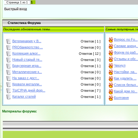
1
Страница
1
из
1
Статистика Форума
Последние обновленные темы
Самые популярные т
Вопрос по Fo...
Ветеринария у В...
Ответов [ 1 ]
Свежие анекд..
PROбанкротство ...
Ответов [ 0 ]
Форум по раб..
Коллекция алког...
Ответов [ 12 ]
Отзывы и обс..
Новый старый те...
Ответов [ 3 ]
Чихнул
Браузерная игра...
Ответов [ 1 ]
Металлические к...
Настойки, на...
Ответов [ 0 ]
На заказ с дост...
Ответов [ 0 ]
Как удалить ...
Кровати металли...
Ответов [ 0 ]
Список белых..
ТЫСЯЧА дней фор...
Ответов [ 7 ]
Какой дом по...
Каталог статей
Ответов [ 1 ]
Болтовня
Материалы форума: