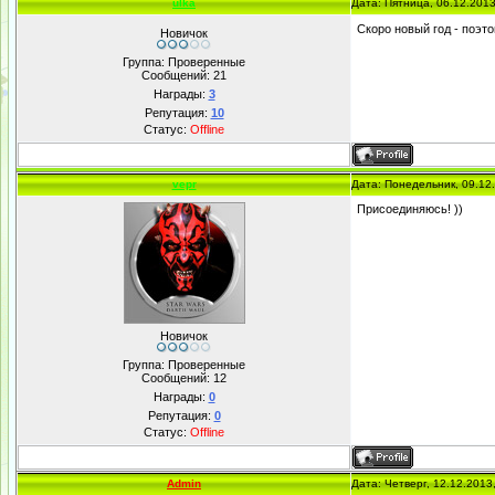
ulka
Дата: Пятница, 06.12.201
Скоро новый год - поэ
Новичок
Группа: Проверенные
Сообщений:
21
Награды:
3
Репутация:
10
Статус:
Offline
vepr
Дата: Понедельник, 09.12
Присоединяюсь! ))
Новичок
Группа: Проверенные
Сообщений:
12
Награды:
0
Репутация:
0
Статус:
Offline
Admin
Дата: Четверг, 12.12.2013