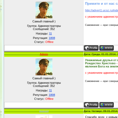
Примите и от нас 
http://advert1.ucoz.ru/
с уважением администр
Самый главный )
Самомнение — враг соверше
Группа: Администраторы
Сообщений:
352
Награды:
11
Репутация:
1808
Статус:
Offline
Admin
Дата: Среда, 01.01.2014,
Уважаемые друзья от 
Рождество Христово -
явления Бога на земл
с уважением администр
Самый главный )
Самомнение — враг соверше
Группа: Администраторы
Сообщений:
352
Награды:
11
Репутация:
1808
Статус:
Offline
mosusl
Дата: Четверг, 09.01.2014
Спасибо, всех с новым 