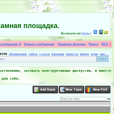
амная площадка.
Вы вошли как
Гость
|
сообщения ()
·
Новые сообщения
·
Правила форума
·
Поиск
·
RSS
]
КУПИ
объявления
сайты
статьи
баннеры
новости
видео
игры
еще..
чатлениями, затевать конструктивные дискуссии, и вместе
 для себя.