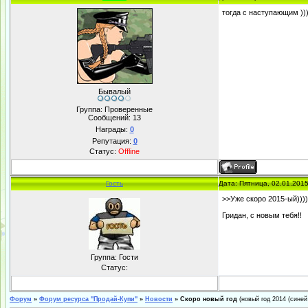
тогда с наступающим ))
Бывалый
Группа: Проверенные
Сообщений:
13
Награды:
0
Репутация:
0
Статус:
Offline
Гость
Дата: Пятница, 02.01.201
>>Уже скоро 2015-ый))))
Гридан, с новым тебя!!
Группа: Гости
Статус:
Форум
»
Форум ресурса "Продай-Купи"
»
Новости
»
Скоро новый год
(новый год 2014 (синей