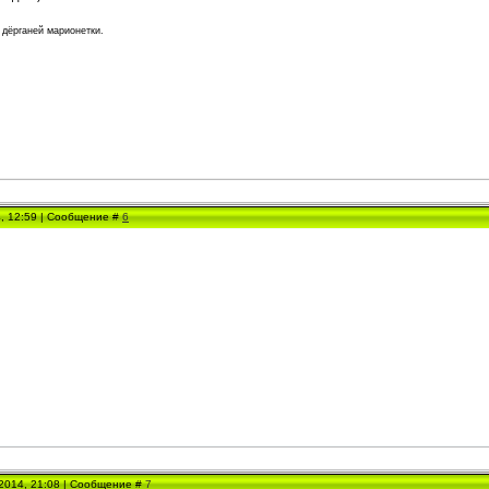
 дёрганей марионетки.
4, 12:59 | Сообщение #
6
.2014, 21:08 | Сообщение #
7