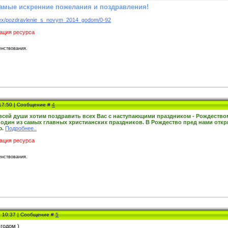
самые искренние пожелания и поздравления!
index/pozdravlenie_s_novym_2014_godom/0-92
ация ресурса
нствования.
 17:50 | Сообщение #
4
всей души хотим поздравить всех Вас с наступающими праздником - Рождеств
 один из самых главных христианских праздников. В Рождество пред нами откр
ю.
Подробнее..
ация ресурса
нствования.
, 10:37 | Сообщение #
5
годом )