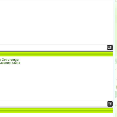
ом Христовым.
ывается тайна