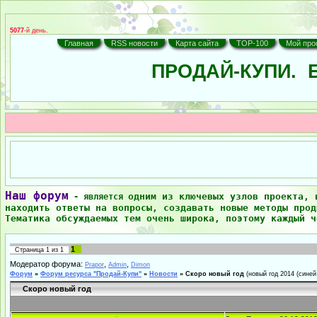
5077
-й день.
Главная
RSS новости
Карта сайта
TOP-100
Мой про
ПРОДАЙ-КУПИ.
Б
Наш форум
одним из ключевых узлов проекта, 
- является
находить ответы на вопросы, создавать новые методы прод
Тематика обсуждаемых тем очень широка, поэтому каждый ч
1
Страница
1
из
1
Модератор форума:
,
,
Prapor
Admin
Dimon
Форум
»
Форум ресурса "Продай-Купи"
»
Новости
»
Скоро новый год
(новый год 2014 (синей
Скоро новый год