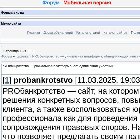
Форум
Мобильная версия
Форма входа
Меню сайта
Главная
Доска объявлений
Каталог статей
Каталог сайтов
Полн
Страница
1
из
1
1
Форум
»
Курилка
»
PROбанкротство — уникальная платформа, объединяющая участ
PROбанкротство — уникальная платформа, объединяющая участник
[
1
]
probankrotstvo
[11.03.2025, 19:03
PROбанкротство — сайт, на котором
решения конкретных вопросов, повы
клиента, а также воспользоваться 
профессионала как для проведения р
сопровождения правовых споров. На
что позволяет предлагать своим по