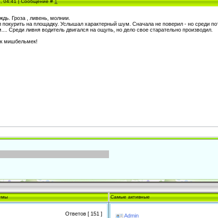
5, 04:41 | Сообщение #
1
дь. Гроза , ливень, молнии.
 покурить на площадку. Услышал характерный шум. Сначала не поверил - но среди по
... Среди ливня водитель двигался на ощупь, но дело свое старательно производил.
к мишбельмек!
емы
Самые активные
Ответов [ 151 ]
Admin