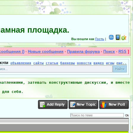
амная площадка.
Вы вошли как
Гость
|
сообщения ()
·
Новые сообщения
·
Правила форума
·
Поиск
·
RSS
]
КУПИ
объявления
сайты
статьи
баннеры
новости
видео
игры
еще..
чатлениями, затевать конструктивные дискуссии, и вместе
 для себя.