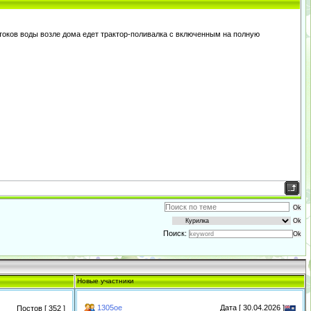
токов воды возле дома едет трактор-поливалка с включенным на полную
Поиск:
Новые участники
1305oe
Дата [ 30.04.2026 ]
Постов [ 352 ]