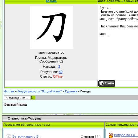
Катана
Дата: Суббота, 27.06.201
4 утра.
Налетел сильнейший дож
Гулять не пошли. Вышел
мощность брандспойтом.
Насяльнике! Кишбкльме
мля.....
мини модератор
Группа: Модераторы
Сообщений:
82
Награды:
3
Репутация:
40
Статус:
Offline
Форум
»
Форум ресурса "Продай-Купи"
»
Курилка
»
Погода
1
Страница
1
из
1
Статистика Форума
Последние обновленные темы
Самые популярные т
Вопрос по Fo...
Ветеринария у В...
Ответов [ 1 ]