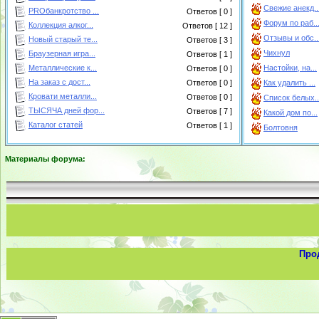
Свежие анекд..
PROбанкротство ...
Ответов [ 0 ]
Форум по раб..
Коллекция алког...
Ответов [ 12 ]
Отзывы и обс..
Новый старый те...
Ответов [ 3 ]
Чихнул
Браузерная игра...
Ответов [ 1 ]
Металлические к...
Настойки, на...
Ответов [ 0 ]
На заказ с дост...
Ответов [ 0 ]
Как удалить ...
Кровати металли...
Ответов [ 0 ]
Список белых..
ТЫСЯЧА дней фор...
Ответов [ 7 ]
Какой дом по...
Каталог статей
Ответов [ 1 ]
Болтовня
Материалы форума:
Про