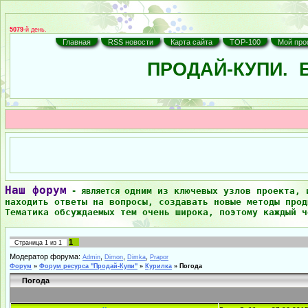
5079
-й день.
Главная
RSS новости
Карта сайта
TOP-100
Мой про
ПРОДАЙ-КУПИ.
Б
Наш форум
одним из ключевых узлов проекта, 
- является
находить ответы на вопросы, создавать новые методы прод
Тематика обсуждаемых тем очень широка, поэтому каждый ч
1
Страница
1
из
1
Модератор форума:
,
,
,
Admin
Dimon
Dimka
Prapor
Форум
»
Форум ресурса "Продай-Купи"
»
Курилка
»
Погода
Погода