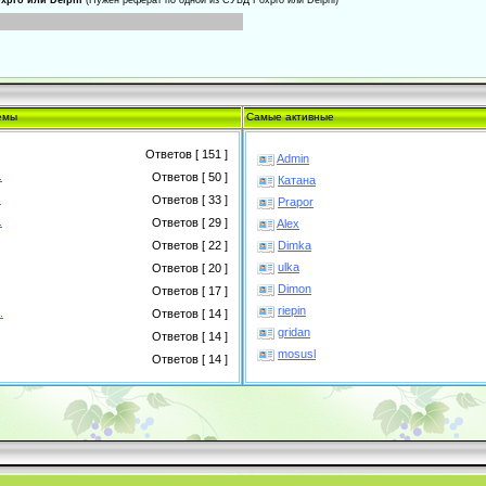
xpro или Delphi
(Нужен реферат по одной из СУБД Foxpro или Delphi)
емы
Самые активные
Ответов [ 151 ]
Admin
.
Ответов [ 50 ]
Катана
.
Ответов [ 33 ]
Prapor
.
Ответов [ 29 ]
Alex
Dimka
Ответов [ 22 ]
ulka
Ответов [ 20 ]
Dimon
Ответов [ 17 ]
riepin
.
Ответов [ 14 ]
gridan
Ответов [ 14 ]
mosusl
Ответов [ 14 ]