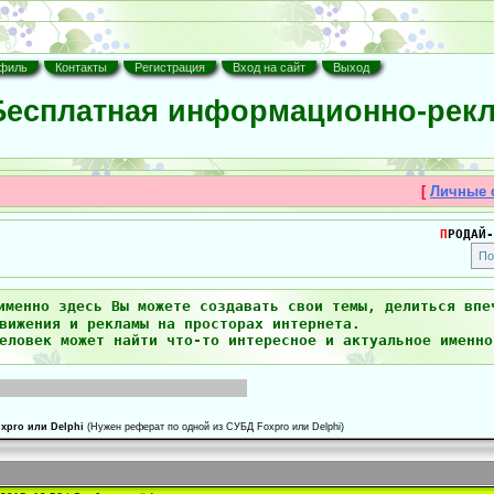
филь
Контакты
Регистрация
Вход на сайт
Выход
есплатная информационно-рекл
[
Личные 
П
РОДАЙ-
именно здесь Вы можете создавать свои темы, делиться впе
вижения и рекламы на просторах интернета.
еловек может найти что-то интересное и актуальное именно
xpro или Delphi
(Нужен реферат по одной из СУБД Foxpro или Delphi)