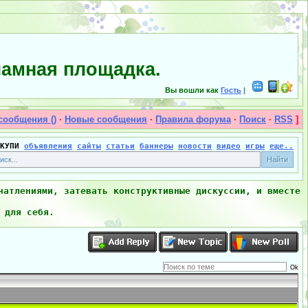
амная площадка.
Вы вошли как
Гость
|
сообщения ()
·
Новые сообщения
·
Правила форума
·
Поиск
·
RSS
]
КУПИ
объявления
сайты
статьи
баннеры
новости
видео
игры
еще..
чатлениями, затевать конструктивные дискуссии, и вместе
 для себя.