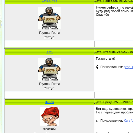
Студент55
Дата: Понедельник, 23.02
Нужен реферат по одной 
Буду рад любой помощи.
Спасибо
Группа: Гости
Статус:
Гость
Дата: Вторник, 24.02.201
Пжалуста )))
Прикрепления:
prog_de
Группа: Гости
Статус:
Dimon
Дата: Среда, 25.02.2015,
Вот еще курсовичок, пр
Но с переводом проблем
Прикрепления:
Kursf
жесткий