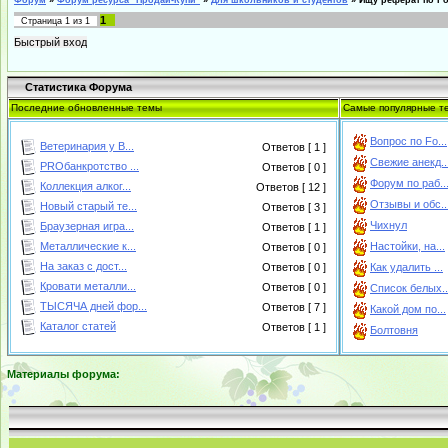
Форум
»
Форум ресурса "Продай-Купи"
»
Для школьников и студентов
»
Ищу реферат по Fo
1
Страница
1
из
1
Статистика Форума
Последние обновленные темы
Самые популярные т
Вопрос по Fo...
Ветеринария у В...
Ответов [ 1 ]
Свежие анекд..
PROбанкротство ...
Ответов [ 0 ]
Форум по раб..
Коллекция алког...
Ответов [ 12 ]
Отзывы и обс..
Новый старый те...
Ответов [ 3 ]
Чихнул
Браузерная игра...
Ответов [ 1 ]
Металлические к...
Настойки, на...
Ответов [ 0 ]
На заказ с дост...
Ответов [ 0 ]
Как удалить ...
Кровати металли...
Ответов [ 0 ]
Список белых..
ТЫСЯЧА дней фор...
Ответов [ 7 ]
Какой дом по...
Каталог статей
Ответов [ 1 ]
Болтовня
Материалы форума: