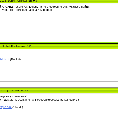
.2015, 19:56 | Сообщение #
1
из СУБД Foxpro или Delphi, ни чего особенного ни удалось найти.
 Эссе, контрольная работа или реферат.
5, 20:14 | Сообщение #
2
lpfi.rtf
(190.3 Kb)
 12:35 | Сообщение #
3
авда на украинском!
 я думаю не возникнет )) Перевел содержание как бонус )
oxpro.doc
(1.55 Mb)