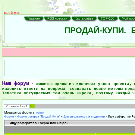
5079
-й день.
Главная
RSS новости
Карта сайта
TOP-100
Мой про
ПРОДАЙ-КУПИ.
Б
Наш форум
одним из ключевых узлов проекта, 
- является
находить ответы на вопросы, создавать новые методы прод
Тематика обсуждаемых тем очень широка, поэтому каждый ч
1
Страница
1
из
1
Модератор форума:
Admin
Форум
»
Форум ресурса "Продай-Купи"
»
Для школьников и студентов
»
Ищу реферат по Fo
Ищу реферат по Foxpro или Delphi