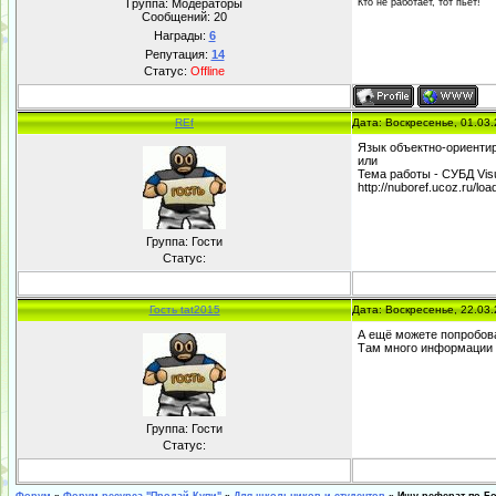
Группа: Модераторы
Кто не работает, тот пьет!
Сообщений:
20
Награды:
6
Репутация:
14
Статус:
Offline
REf
Дата: Воскресенье, 01.03
Язык объектно-ориентир
или
Тема работы - СУБД Visu
http://nuboref.ucoz.ru/lo
Группа: Гости
Статус:
Гость tat2015
Дата: Воскресенье, 22.03
А ещё можете попробова
Там много информации 
Группа: Гости
Статус: