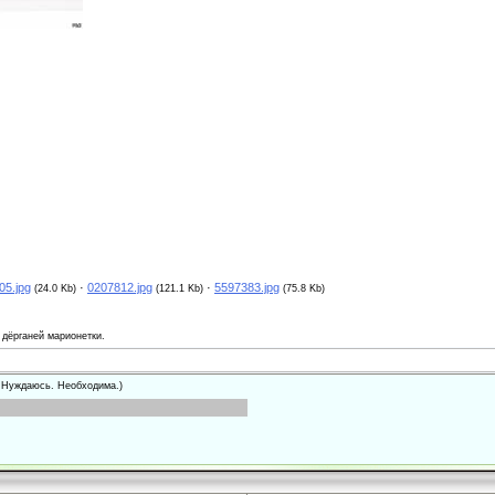
05.jpg
·
0207812.jpg
·
5597383.jpg
(24.0 Kb)
(121.1 Kb)
(75.8 Kb)
 дёрганей марионетки.
 Нуждаюсь. Необходима.)