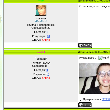
riepin
Дата: Вторник, 03.02.201
От нечего делать ищу же
Новичок
Группа: Проверенные
Сообщений:
20
Награды:
1
Репутация:
10
Статус:
Offline
User14
Дата: Среда, 04.02.2015,
Нужна неее ?
Прохожий
Группа: Друзья
Сообщений:
7
Награды:
0
Репутация:
0
Статус:
Offline
Прикрепления:
36350