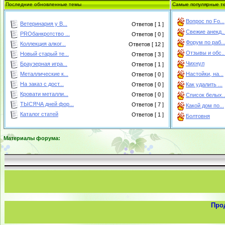
Последние обновленные темы
Самые популярные т
Вопрос по Fo...
Ветеринария у В...
Ответов [ 1 ]
Свежие анекд..
PROбанкротство ...
Ответов [ 0 ]
Форум по раб..
Коллекция алког...
Ответов [ 12 ]
Отзывы и обс..
Новый старый те...
Ответов [ 3 ]
Чихнул
Браузерная игра...
Ответов [ 1 ]
Металлические к...
Настойки, на...
Ответов [ 0 ]
На заказ с дост...
Ответов [ 0 ]
Как удалить ...
Кровати металли...
Ответов [ 0 ]
Список белых..
ТЫСЯЧА дней фор...
Ответов [ 7 ]
Какой дом по...
Каталог статей
Ответов [ 1 ]
Болтовня
Материалы форума:
Про