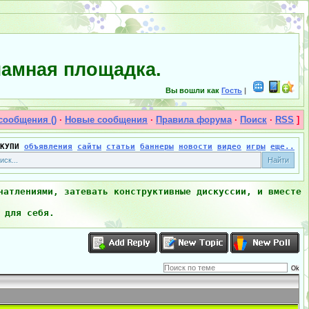
амная площадка.
Вы вошли как
Гость
|
сообщения ()
·
Новые сообщения
·
Правила форума
·
Поиск
·
RSS
]
КУПИ
объявления
сайты
статьи
баннеры
новости
видео
игры
еще..
чатлениями, затевать конструктивные дискуссии, и вместе
 для себя.