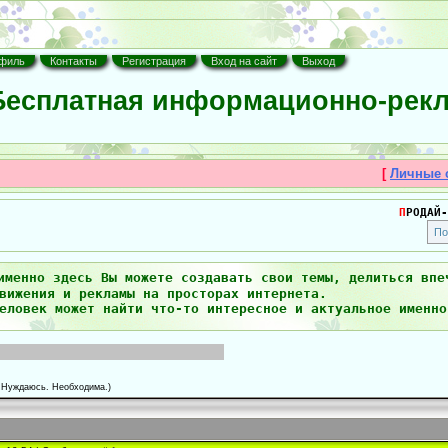
филь
Контакты
Регистрация
Вход на сайт
Выход
есплатная информационно-рекл
[
Личные 
П
РОДАЙ-
именно здесь Вы можете создавать свои темы, делиться впе
вижения и рекламы на просторах интернета.
еловек может найти что-то интересное и актуальное именно
 Нуждаюсь. Необходима.)