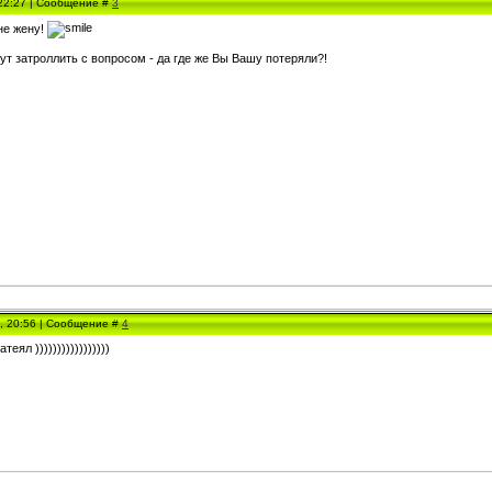
 22:27 | Сообщение #
3
не жену!
ут затроллить с вопросом - да где же Вы Вашу потеряли?!
5, 20:56 | Сообщение #
4
еял )))))))))))))))))