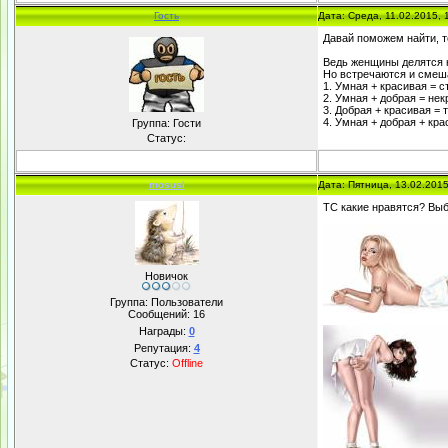
Гость
Дата: Среда, 11.02.2015,
Давай поможем найти, т
Ведь женщины делятся н
Но встречаются и смеш
1. Умная + красивая = с
2. Умная + добрая = нек
3. Добрая + красивая = 
4. Умная + добрая + кра
Группа: Гости
Статус:
mosusl
Дата: Пятница, 13.02.201
ТС какие нравятся? Выби
Новичок
Группа: Пользователи
Сообщений:
16
Награды:
0
Репутация:
4
Статус:
Offline