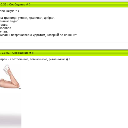
 10:32 | Сообщение #
5
ебе какую ? )
а три вида: умная, красивая, добрая.
анные виды:
терва.
расивая.
тупая.
сивая = встречается с идиотом, который её не ценит.
5, 13:51 | Сообщение #
6
рай - светленькие, темненькие, рыженькие )) !