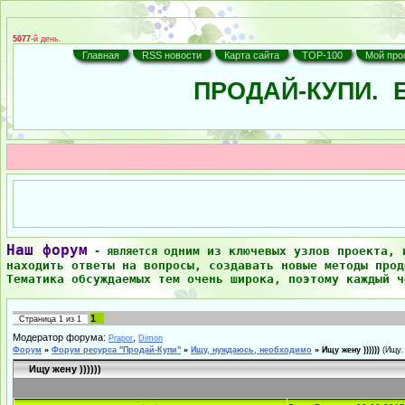
5077
-й день.
Главная
RSS новости
Карта сайта
TOP-100
Мой про
ПРОДАЙ-КУПИ.
Б
Наш форум
одним из ключевых узлов проекта, 
- является
находить ответы на вопросы, создавать новые методы прод
Тематика обсуждаемых тем очень широка, поэтому каждый ч
1
Страница
1
из
1
Модератор форума:
,
Prapor
Dimon
Форум
»
Форум ресурса "Продай-Купи"
»
Ищу, нуждаюсь, необходимо
»
Ищу жену ))))))
(Ищу.
Ищу жену ))))))