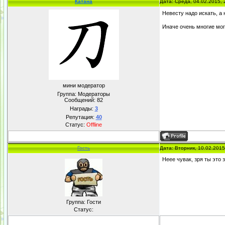
Катана
Дата: Среда, 04.02.2015,
Невесту надо искать, а 
Иначе очень многие мог
мини модератор
Группа: Модераторы
Сообщений:
82
Награды:
3
Репутация:
40
Статус:
Offline
Гость
Дата: Вторник, 10.02.201
Неее чувак, зря ты это зат
Группа: Гости
Статус: