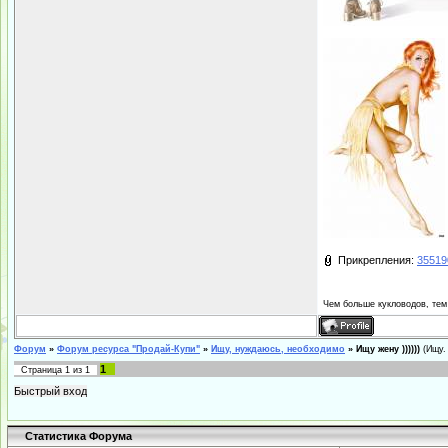
Прикрепления:
35519
Чем больше кукловодов, тем
Форум
»
Форум ресурса "Продай-Купи"
»
Ищу, нуждаюсь, необходимо
»
Ищу жену ))))))
(Ищу.
1
Страница
1
из
1
Статистика Форума