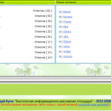
емы
Самые активные
Ответов [ 151 ]
Admin
.
Ответов [ 50 ]
Катана
.
Ответов [ 33 ]
Prapor
.
Ответов [ 29 ]
Alex
Dimka
Ответов [ 22 ]
ulka
Ответов [ 20 ]
Dimon
Ответов [ 17 ]
riepin
.
Ответов [ 14 ]
gridan
Ответов [ 14 ]
mosusl
Ответов [ 14 ]
дай-Купи
"Бесплатная информационно-рекламная площадка" -
2012-2026
(Использование материалов сайта только с нашей активной
ссылкой или кнопкой
.)