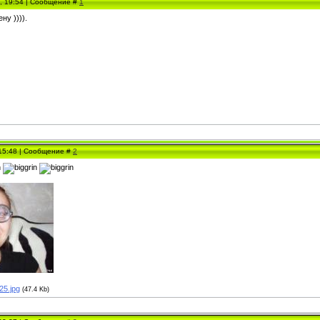
5, 19:54 | Сообщение #
1
ну )))).
 15:48 | Сообщение #
2
25.jpg
(47.4 Kb)