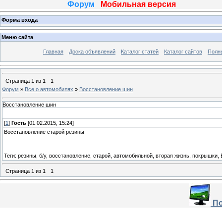
Форум
Мобильная версия
Форма входа
Меню сайта
Главная
Доска объявлений
Каталог статей
Каталог сайтов
Полн
Страница
1
из
1
1
Форум
»
Все о автомобилях
»
Восстановление шин
Восстановление шин
[
1
]
Гость
[01.02.2015, 15:24]
Восстановление старой резины
Теги: резины, б/у, восстановление, старой, автомобильной, вторая жизнь, покрышки,
Страница
1
из
1
1
По