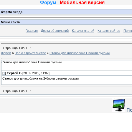
Форум
Мобильная версия
Форма входа
Меню сайта
Главная
Доска объявлений
Каталог статей
Каталог сайтов
Полн
Страница
1
из
1
1
Форум
»
Все о строительстве
»
Станок для шлакоблока Своими руками
Станок для шлакоблока Своими руками
[
1
]
Сергей Б
[20.02.2015, 11:07]
Станок для шлакоблока на 2-блока своими руками
Страница
1
из
1
1
По