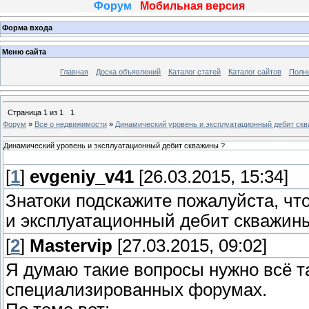
Форум
Мобильная версия
Форма входа
Меню сайта
Главная
Доска объявлений
Каталог статей
Каталог сайтов
Полн
Страница
1
из
1
1
Форум
»
Все о недвижимости
»
Динамический уровень и эксплуатационный дебит скв
Динамический уровень и эксплуатационный дебит скважины ?
[
1
]
evgeniy_v41
[26.03.2015, 15:34]
Знатоки подскажите пожалуйста, чт
и эксплуатационный дебит скважин
[
2
]
Mastervip
[27.03.2015, 09:02]
Я думаю такие вопросы нужно всё т
специализированных форумах.