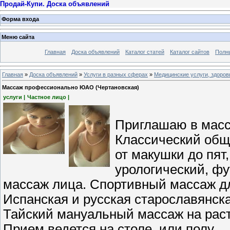
Продай-Купи. Доска объявлений
Форма входа
Меню сайта
Главная
Доска объявлений
Каталог статей
Каталог сайтов
Полн
Главная
»
Доска объявлений
»
Услуги в разных сферах
»
Медицинские услуги, здоров
Массаж профессионально ЮАО (Чертановская)
услуги |
Частное лицо |
Приглашаю в масс
Классический общ
от макушки до пят
урологический, фу
массаж лица. Спортивный массаж д
Испанская и русская старославянск
Тайский мануальный массаж на раст
Прием ведется на столе, или полу