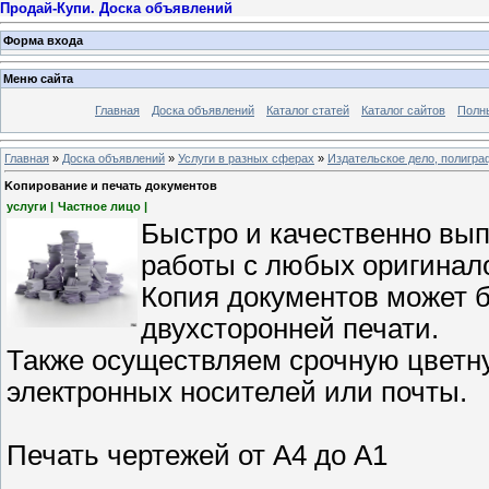
Продай-Купи. Доска объявлений
Форма входа
Меню сайта
Главная
Доска объявлений
Каталог статей
Каталог сайтов
Полн
Главная
»
Доска объявлений
»
Услуги в разных сферах
»
Издательское дело, полигра
Kопирование и печать документов
услуги |
Частное лицо |
Быстро и качественно вы
работы с любых оригинал
Копия документов может б
двухсторонней печати.
Также осуществляем срочную цветну
электронных носителей или почты.
Печать чертежей от А4 до А1