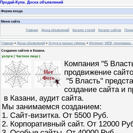
Продай-Купи. Доска объявлений
Форма входа
Меню сайта
Главная
Доска объявлений
Каталог статей
Каталог сайтов
Полн
Главная
»
Доска объявлений
»
Услуги в разных сферах
»
Интернет, WEB, программы, 
Создание сайтов в Казани.
услуги |
Частное лицо |
Компания "5 Власт
продвижение сайто
"5 Власть" предст
создание сайта и 
в Казани, аудит сайта.
Мы занимаемся созданием:
1. Сайт-визитка. От 5500 Руб.
2. Корпоративный сайт. От 12000 Ру
3. Особые сайты. От 40000 Руб.