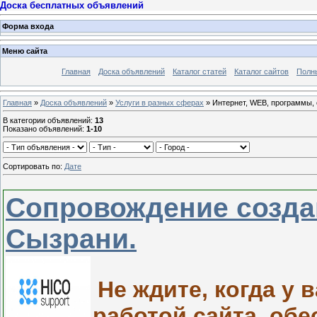
Доска бесплатных объявлений
Форма входа
Меню сайта
Главная
Доска объявлений
Каталог статей
Каталог сайтов
Полн
Главная
»
Доска объявлений
»
Услуги в разных сферах
» Интернет, WEB, программы, 
В категории объявлений
:
13
Показано объявлений
:
1-10
Сортировать по
:
Дате
Сопровождение созда
Сызрани.
Не ждите, когда у 
работой сайта, об