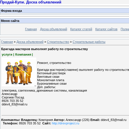
Продай-Купи. Доска объявлений
Форма входа
Меню сайта
Главная
Доска объявлений
Каталог статей
Каталог сайтов
Полн
Главная
»
Доска объявлений
»
Строительство
»
Строительные работы
Бригада мастеров выполнят работу по строительству
услуги |
Компания |
Ремонт, строительство
Бригада мастеров(славяне) выполнят работу по строительству 
Бетонный ростверк
Винтовые сваи
Монолитная плита
Буроналивные сваи
Доп. работы:
электрика, сантехника, дренажные системы, канализация
Александр
Сергиев Посад
8926 703 35 52
ddevil_83@mail.ru
Контакты
:
Владелец:
Компания
Автор:
Александр (226)
Email:
ddevil_83@mail.ru
Телефон:
8926 703 35 52
Сайт:
http://drevproject.ru