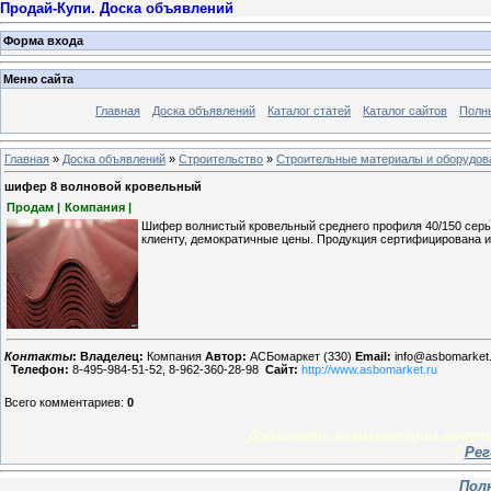
Продай-Купи. Доска объявлений
Форма входа
Меню сайта
Главная
Доска объявлений
Каталог статей
Каталог сайтов
Полн
Главная
»
Доска объявлений
»
Строительство
»
Строительные материалы и оборудов
шифер 8 волновой кровельный
Продам |
Компания |
Шифер волнистый кровельный среднего профиля 40/150 серы
клиенту, демократичные цены. Продукция сертифицирована и
Контакты
:
Владелец:
Компания
Автор:
АСБомаркет (330)
Email:
info@asbomarket.
Телефон:
8-495-984-51-52, 8-962-360-28-98
Сайт:
http://www.asbomarket.ru
Всего комментариев
:
0
Добавлять комментарии могут 
[
Рег
Пол