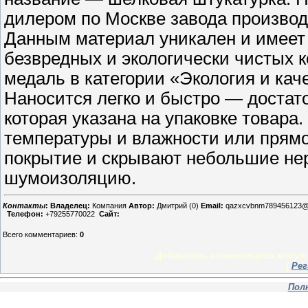
дилером по Москве завода производи
Данным материал уникален и имеет
безвредных и экологически чистых 
медаль в категории «Экология и кач
Наносится легко и быстро — достат
которая указана на упаковке товара.
температуры и влажности или прямо
покрытие и скрывают небольшие нер
шумоизоляцию.
Контакты
:
Владелец:
Компания
Автор:
Дмитрий (0)
Email:
qazxcvbnm789456123@
Телефон:
+79255770022
Сайт:
Всего комментариев
:
0
Добавлять комментарии могут 
[
Рег
Пол