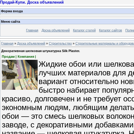
Продай-Купи. Доска объявлений
Форма входа
Меню сайта
Главная
Доска объявлений
Каталог статей
Каталог сайтов
Полн
Главная
»
Доска объявлений
»
Строительство
»
Строительные материалы и оборудов
Декоративная шелковая штукатурка Silk Plaster.
Продам |
Компания |
Жидкие обои или шелкова
лучших материалов для де
вариант относительно новы
быстро набирает популярн
красиво, долговечен и не требует о
экономным людям, любящим делать 
обои — это смесь шелковых волоко
заводе, с декоративными добавками
название — шелковая штукатурка. 