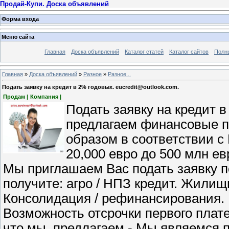
Продай-Купи. Доска объявлений
Форма входа
Меню сайта
Главная
Доска объявлений
Каталог статей
Каталог сайтов
Полн
Главная
»
Доска объявлений
»
Разное
»
Разное...
Подать заявку на кредит в 2% годовых. eucredit@outlook.com.
Продам |
Компания |
Подать заявку на кредит в
предлагаем финансовые п
образом в соответствии 
20,000 евро до 500 млн ев
Мы приглашаем Вас подать заявку по
получите: агро / НПЗ кредит. Жилищ
Консолидация / рефинансирования. 
Возможность отсрочки первого плате
что мы. предлагаем - Мы являемся 