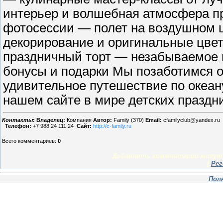
интерьер и волшебная атмосфера 
фотосессии — полет на воздушном
декорирование и оригинальные цве
праздничный торт — незабываемое 
бонусы и подарки Мы позаботимся о 
удивительное путешествие по океа
нашем сайте в мире детских празднико
Контакты
:
Владелец:
Компания
Автор:
Family (370)
Email:
cfamilyclub@yandex.ru
Телефон:
+7 988 24 111 24
Сайт:
http://c-family.ru
Всего комментариев
:
0
Добавлять комментарии могут 
[
Рег
Пол