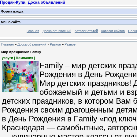
Продай-Купи. Доска объявлений
Форма входа
Меню сайта
Главная
Доска объявлений
Каталог статей
Каталог сайтов
Полн
Главная
»
Доска объявлений
»
Разное
»
Разное...
Мир праздников Family
услуги |
Компания |
Family – мир детских пра
Рождения в День Рождения
Мир детских праздников! 
обожаемый и детьми и вз
детских праздников, в котором Вам
Рождения cвоим драгоценным детям
в День Рождения в Family «под клю
Краснодара — самобытные, авторск
— кулинарные мастер-классы от лу