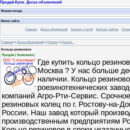
Продай-Купи. Доска объявлений
Форма входа
Меню сайта
Главная
Доска объявлений
Каталог статей
Каталог сайтов
Полн
Главная
»
Доска объявлений
»
Разное
»
Разное...
Кольцо резиновое
Продам |
Компания |
Где купить кольцо резинов
Москва ? У нас больше де
наличии. Кольцо резиново
роезинотехнических завод
компаний Агро-Рти-Сервис. Срочное
резиновых колец по г. Ростову-на-До
России. Наш завод который произво
производственным предприятиям Ро
Кольцо резиновое в сроки указанные