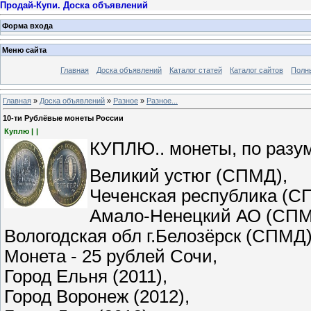
Продай-Купи. Доска объявлений
Форма входа
Меню сайта
Главная
Доска объявлений
Каталог статей
Каталог сайтов
Полн
Главная
»
Доска объявлений
»
Разное
»
Разное...
10-ти Рублёвые монеты России
Куплю |
|
КУПЛЮ.. монеты, по разу
Великий устюг (СПМД),
Чеченская республика (
Амало-Ненецкий АО (СП
Вологодская обл г.Белозёрск (СПМД
Монета - 25 рублей Cочи,
Город Ельня (2011),
Город Воронеж (2012),