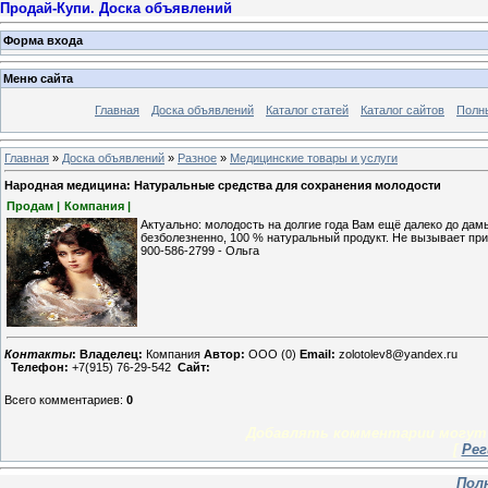
Продай-Купи. Доска объявлений
Форма входа
Меню сайта
Главная
Доска объявлений
Каталог статей
Каталог сайтов
Полн
Главная
»
Доска объявлений
»
Разное
»
Медицинские товары и услуги
Народная медицина: Натуральные средства для сохранения молодости
Продам |
Компания |
Актуально: молодость на долгие года Вам ещё далеко до дам
безболезненно, 100 % натуральный продукт. Не вызывает пр
900-586-2799 - Ольга
Контакты
:
Владелец:
Компания
Автор:
OOO (0)
Email:
zolotolev8@yandex.ru
Телефон:
+7(915) 76-29-542
Сайт:
Всего комментариев
:
0
Добавлять комментарии могут 
[
Рег
Пол