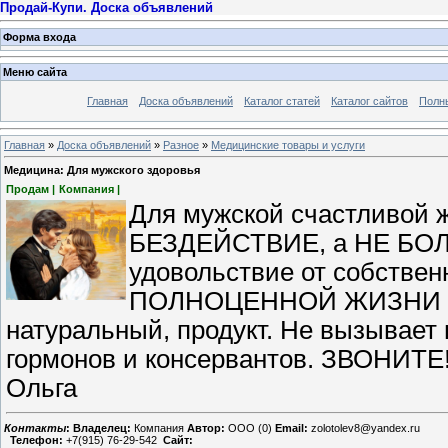
Продай-Купи. Доска объявлений
Форма входа
Меню сайта
Главная
Доска объявлений
Каталог статей
Каталог сайтов
Полн
Главная
»
Доска объявлений
»
Разное
»
Медицинские товары и услуги
Медицина: Для мужского здоровья
Продам |
Компания |
Для мужской счастливо
БЕЗДЕЙСТВИЕ, а НЕ БОЛЕ
удовольствие от собствен
ПОЛНОЦЕННОЙ ЖИЗНИ себ
натуральный, продукт. Не вызывает
гормонов и консервантов. ЗВОНИТЕ! 
Ольга
Контакты
:
Владелец:
Компания
Автор:
OOO (0)
Email:
zolotolev8@yandex.ru
Телефон:
+7(915) 76-29-542
Сайт: