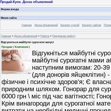
Продай-Купи. Доска объявлений
Форма входа
Меню сайта
Главная
Доска объявлений
Каталог статей
Каталог сайтов
Полн
Главная
»
Доска объявлений
»
Работа
»
Предлагаю работу
Відгукніться майбутні сурогатні матусі
Продам |
Компания |
Відгукніться майбутні суро
майбутні сурогатні мами а
наступним вимогам: 20-39 
(для донорів яйцеклітин) -
фізичне і психічне здоров'я; Є влас
природним шляхом. Гонорар для суро
6000 грн \ міс під час вагітності; Го
Крім винагороди для сурогатної мате
витрати на необхідні медичні процед