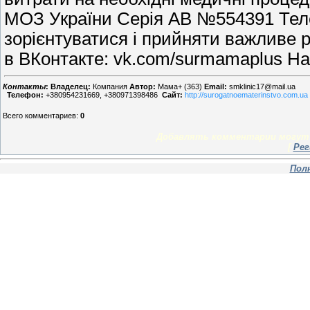
МОЗ України Серія АВ №554391 Тел
зорієнтуватися і прийняти важливе рі
в ВКонтакте: vk.com/surmamaplus На
Контакты
:
Владелец:
Компания
Автор:
Мама+ (363)
Email:
smklinic17@mail.ua
Телефон:
+380954231669, +380971398486
Сайт:
http://surogatnoematerinstvo.com.ua
Всего комментариев
:
0
Добавлять комментарии могут 
[
Рег
Пол