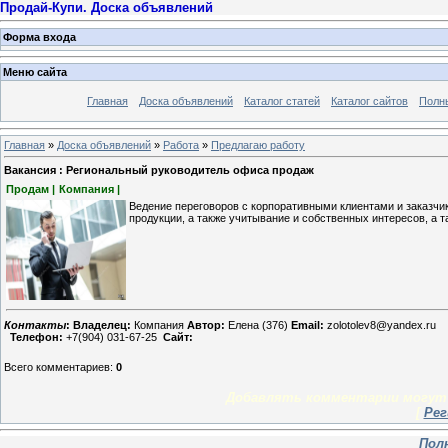
Продай-Купи. Доска объявлений
Форма входа
Меню сайта
Главная
Доска объявлений
Каталог статей
Каталог сайтов
Полн
Главная
»
Доска объявлений
»
Работа
»
Предлагаю работу
Вакансия : Региональный руководитель офиса продаж
Продам |
Компания |
Ведение переговоров с корпоративными клиентами и заказчи
продукции, а также учитывание и собственных интересов, а т
Контакты
:
Владелец:
Компания
Автор:
Елена (376)
Email:
zolotolev8@yandex.ru
Телефон:
+7(904) 031-67-25
Сайт:
Всего комментариев
:
0
Добавлять комментарии могут 
[
Рег
Пол