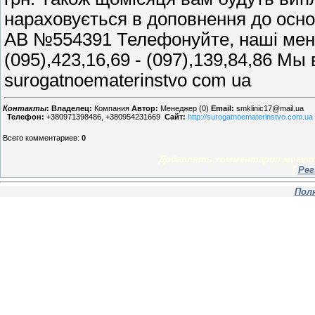
нараховується в доповнення до осно
АВ №554391 Телефонуйте, наші мене
(095),423,16,69 - (097),139,84,86 М
surogatnoematerinstvo com ua
Контакты
:
Владелец:
Компания
Автор:
Менеджер (0)
Email:
smklinic17@mail.ua
Телефон:
+380971398486, +380954231669
Сайт:
http://surogatnoematerinstvo.com.ua
Всего комментариев
:
0
Добавлять комментарии могут 
[
Рег
Пол