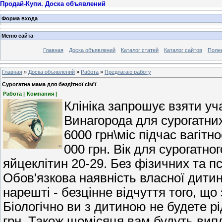
Продай-Купи. Доска объявлений
Форма входа
Меню сайта
Главная
Доска объявлений
Каталог статей
Каталог сайтов
Полн
Главная
»
Доска объявлений
»
Работа
»
Предлагаю работу
Сурогатна мама для бездітної сім'ї
Работа |
Компания |
Клініка запрошує взяти уч
Винагорода для сурогатни
6000 грн\міс підчас вагітн
000 грн. Вік для сурогатно
яйцеклітин 20-29. Без фізичних та п
Обов'язкова наявність власної дити
нарешті - безцінне відчуття того, що
Біологічно ви з дитиною не будете р
грн. Також щомісяця вам будуть випл