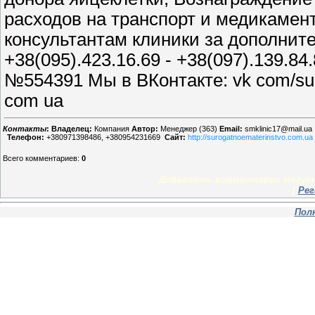
расходов на транспорт и медикаме
консультантам клиники за дополнит
+38(095).423.16.69 - +38(097).139.
№554391 Мы в ВКонтакте: vk com/su
com ua
Контакты
:
Владелец:
Компания
Автор:
Менеджер (363)
Email:
smklinic17@mail.ua
Телефон:
+380971398486, +380954231669
Сайт:
http://surogatnoematerinstvo.com.ua
Всего комментариев
:
0
Добавлять комментарии могут 
[
Рег
Пол