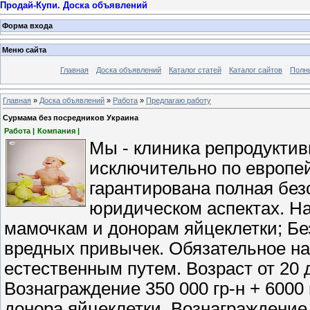
Продай-Купи. Доска объявлений
Форма входа
Меню сайта
Главная
Доска объявлений
Каталог статей
Каталог сайтов
Полн
Главная
»
Доска объявлений
»
Работа
»
Предлагаю работу
Сурмама без посредников Украина
Работа |
Компания |
Мы - клиника репродуктив
исключительно по европей
гарантирована полная безо
юридическом аспектах. Н
мамочкам и донорам яйцеклетки; Бе
вредных привычек. Обязательное на
естественным путем. Возраст от 20 
Вознаграждение 350 000 гр-н + 6000 г
донора яйцеклетки, Вознаграждение 