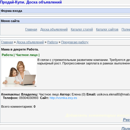
Продай-Купи. Доска объявлений
Форма входа
Меню сайта
Главная
Доска объявлений
Каталог статей
Каталог сайтов
Полн
Главная
»
Доска объявлений
»
Работа
»
Предлагаю работу
Мама в декрете Работа.
Работа |
Частное лицо |
В связи с стремительным развитием компании. Требуются дев
карьерный рост. Прогрессивная зарплата в рамках выполненн
Контакты
:
Владелец:
Частное лицо
Автор:
Елена (0)
Email:
usikova.elena80@mail.
Телефон:
09304030993
Сайт:
http://vsmka.esy.es
Всего комментариев
:
0
Добавлять комментарии могут 
[
Рег
Пол