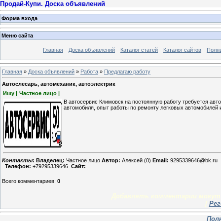
Продай-Купи. Доска объявлений
Форма входа
Меню сайта
Главная
Доска объявлений
Каталог статей
Каталог сайтов
Полн
Главная
»
Доска объявлений
»
Работа
»
Предлагаю работу
Автослесарь, автомеханик, автоэлектрик
Ишу |
Частное лицо |
В автосервис Климовск на постоянную работу требуется авто
автомобиля, опыт работы по ремонту легковых автомобилей и
Контакты
:
Владелец:
Частное лицо
Автор:
Алексей (0)
Email:
9295339646@bk.ru
Телефон:
+79295339646
Сайт:
Всего комментариев
:
0
Добавлять комментарии могут 
[
Рег
Пол