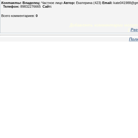
Контакты
:
Владелец:
Частное лицо
Автор:
Екатерина (423)
Email:
kate041988@gm
Телефон:
89832276665
Сайт:
Всего комментариев
:
0
Добавлять комментарии могут 
[
Рег
Пол