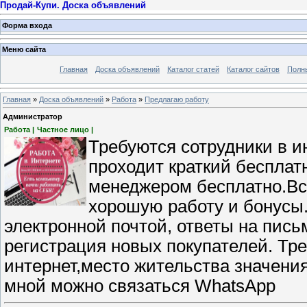
Продай-Купи. Доска объявлений
Форма входа
Меню сайта
Главная
Доска объявлений
Каталог статей
Каталог сайтов
Полн
Главная
»
Доска объявлений
»
Работа
»
Предлагаю работу
Администратор
Работа |
Частное лицо |
Требуются сотрудники в и
проходит краткий бесплат
менеджером бесплатно.Вс
хорошую работу и бонусы.
электронной почтой, ответы на пис
регистрация новых покупателей. Тр
интернет,место жительства значения
мной можно связаться WhatsApp