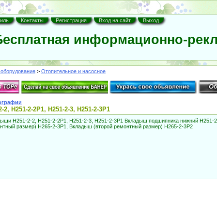
иль
Контакты
Регистрация
Вход на сайт
Выход
есплатная информационно-рекл
оборудование
>
Отопительное и насосное
ографии
, Н251-2-2Р1, Н251-2-3, Н251-2-3Р1
дыши Н251-2-2, Н251-2-2Р1, Н251-2-3, Н251-2-3Р1 Вкладыш подшипника нижний Н251-
нтный размер) Н265-2-3Р1, Вкладыш (второй ремонтный размер) Н265-2-3Р2