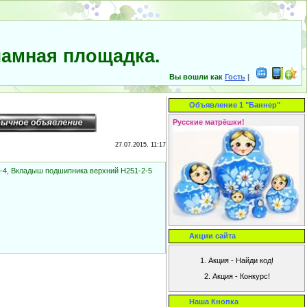
амная площадка.
Вы вошли как
Гость
|
Объявление 1 "Баннер"
Русские матрёшки!
27.07.2015, 11:17
2-4, Вкладыш подшипника верхний Н251-2-5
Акции сайта
Наша Кнопка