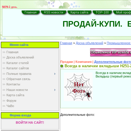
5079
-й день.
Главная
RSS новости
Карта сайта
TOP-100
Мой проф
ПРОДАЙ-КУПИ.
Б
Главная
>
Доска объявлений
>
Промышленное 
Меню сайта
Главная
Доска объявлений
Продам | Компания |
Дополнительные фот
Каталог статей
Всегда в наличии вкладыши Н251-2-2
Каталог сайтов
Всегда в наличии вкла
Полные правила
Вкладыш (первый ремо
Обратная связь
Контакты
Наши новости
Карта cайта
Форум
ЧаВо
Дополнительные фото:
Форма входа
ВОЙТИ НА САЙТ!