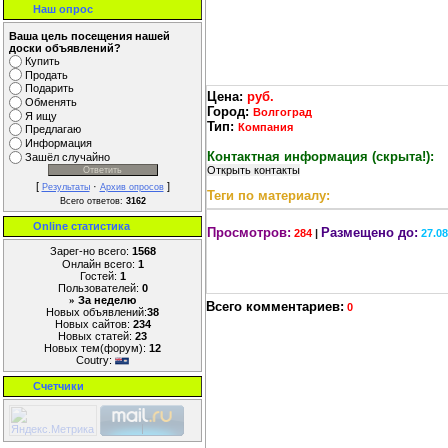
Наш опрос
Ваша цель посещения нашей
доски объявлений?
Купить
Продать
Подарить
Цена:
руб.
Обменять
Город:
Волгоград
Я ищу
Тип:
Компания
Предлагаю
Информация
Контактная информация (скрыта!):
Зашёл случайно
[
·
]
Результаты
Архив опросов
Теги по материалу:
Всего ответов:
3162
Online cтатистика
Просмотров:
Размещено до:
284
|
27.0
Зарег-но всего:
1568
Онлайн всего:
1
Гостей:
1
Пользователей:
0
За неделю
»
Всего комментариев:
0
Новых объявлений:
38
Новых сайтов:
234
Новых статей:
23
Новых тем(форум):
12
Coutry:
Счетчики