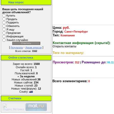
Наш опрос
Ваша цель посещения нашей
доски объявлений?
Купить
Продать
Подарить
Обменять
Цена:
руб.
Я ищу
Город:
Санкт-Петербург
Предлагаю
Тип:
Компания
Информация
Зашёл случайно
Контактная информация (скрыта!):
[
·
]
Результаты
Архив опросов
Всего ответов:
3162
Теги по материалу:
Online cтатистика
Просмотров:
Размещено до:
312
|
06.1
Зарег-но всего:
1568
Онлайн всего:
1
Гостей:
1
Пользователей:
0
За неделю
»
Новых объявлений:
38
Всего комментариев:
0
Новых сайтов:
234
Новых статей:
23
Новых тем(форум):
12
Coutry:
Счетчики