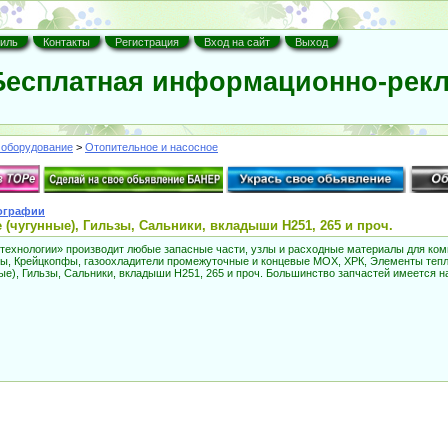
иль
Контакты
Регистрация
Вход на сайт
Выход
есплатная информационно-рекл
оборудование
>
Отопительное и насосное
ографии
(чугунные), Гильзы, Сальники, вкладыши Н251, 265 и проч.
хнологии» производит любые запасные части, узлы и расходные материалы для комп
ры, Крейцкопфы, газоохладители промежуточные и концевые МОХ, ХРК, Элементы те
ые), Гильзы, Сальники, вкладыши Н251, 265 и проч. Большинство запчастей имеется н