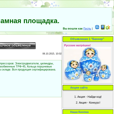
амная площадка.
Вы вошли как
Гость
|
Объявление 1 "Баннер"
Русские матрёшки!
06.10.2015, 10:02
рессоров: Электродвигатели, цилиндры,
плообменные ТРФ-45, Кольца поршневые
а складе. Вся продукция сертифицирована.
Акции сайта
Наша Кнопка