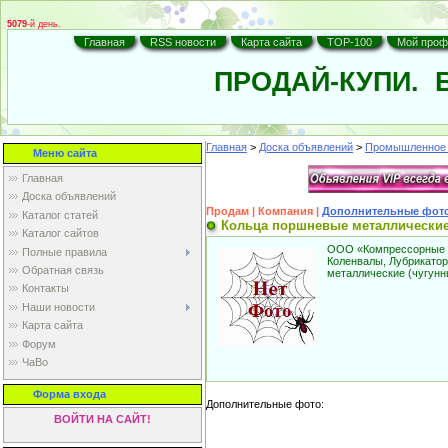
5079
-й день.
Главная
RSS новости
Карта сайта
TOP-100
Мой проф
ПРОДАЙ-КУПИ.
Б
Главная
>
Доска объявлений
>
Промышленное 
Меню сайта
Главная
Доска объявлений
Продам | Компания |
Дополнительные фот
Каталог статей
Кольца поршневые металлические 
Каталог сайтов
ООО «Компрессорные те
Полные правила
Коленвалы, Лубрикато
Обратная связь
металлические (чугунн
Контакты
Наши новости
Карта cайта
Форум
ЧаВо
Форма входа
Дополнительные фото:
ВОЙТИ НА САЙТ!