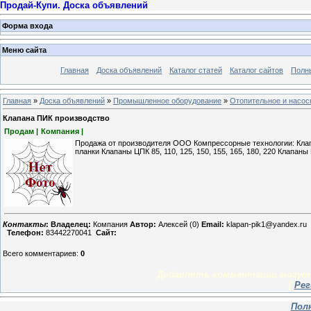
Продай-Купи. Доска объявлений
Форма входа
Меню сайта
Главная
Доска объявлений
Каталог статей
Каталог сайтов
Полн
Главная
»
Доска объявлений
»
Промышленное оборудование
»
Отопительное и насос
Клапана ПИК производство
Продам |
Компания |
Продажа от производителя ООО Компрессорные технологии: Клапан
планки Клапаны ЦПК 85, 110, 125, 150, 155, 165, 180, 220 Клапаны
Контакты
:
Владелец:
Компания
Автор:
Алексей (0)
Email:
klapan-pik1@yandex.ru
Телефон:
83442270041
Сайт:
Всего комментариев
:
0
Добавлять комментарии могут 
[
Рег
Пол