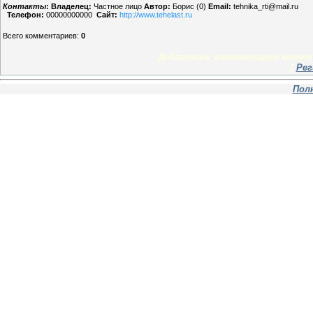
Контакты
:
Владелец:
Частное лицо
Автор:
Борис (0)
Email:
tehnika_rti@mail.ru
Телефон:
00000000000
Сайт:
http://www.tehelast.ru
Всего комментариев
:
0
Добавлять комментарии могут 
[
Рег
Пол