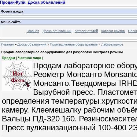
Продай-Купи. Доска объявлений
Форма входа
Меню сайта
Главная
Доска объявлений
Каталог статей
Каталог сайтов
Полн
Главная
»
Доска объявлений
»
Промышленное оборудование
»
Лабораторное
Продам лабораторное оборудование для разработки контроля резины
Продам |
Частное лицо |
Продам лабораторное обору
Реометр Монсанто Monsant
Монсанто.Твердомеры IRHD
Вырубной пресс. Пластомет
определения температуры хрупкости
камеру. Клеемешалку рабочим объём
Вальцы ПД-320 160. Резиносмеситель
Пресс вулканизационный 100-400 2Э