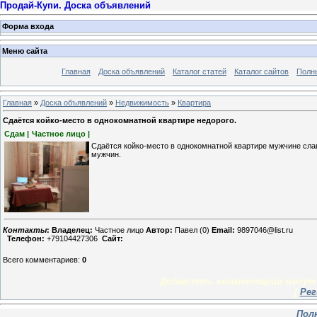
Продай-Купи. Доска объявлений
Форма входа
Меню сайта
Главная
Доска объявлений
Каталог статей
Каталог сайтов
Полн
Главная
»
Доска объявлений
»
Недвижимость
»
Квартира
Сдаётся койко-место в однокомнатной квартире недорого.
Сдам |
Частное лицо |
Сдаётся койко-место в однокомнатной квартире мужчине сла
мужчин.
Контакты
:
Владелец:
Частное лицо
Автор:
Павел (0)
Email:
9897046@list.ru
Телефон:
+79104427306
Сайт:
Всего комментариев
:
0
Добавлять комментарии могут 
[
Рег
Пол