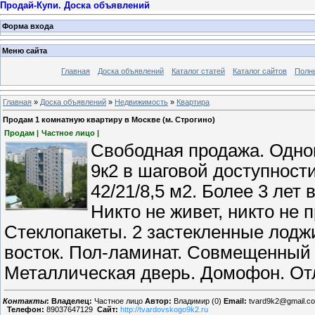
Продай-Купи. Доска объявлений
Форма входа
Меню сайта
Главная
Доска объявлений
Каталог статей
Каталог сайтов
Полн
Главная
»
Доска объявлений
»
Недвижимость
»
Квартира
Продам 1 комнатную квартиру в Москве (м. Строгино)
Продам |
Частное лицо |
Свободная продажа. Однок
9к2 в шаговой доступности
42/21/8,5 м2. Более 3 лет
Никто не живет, никто не 
Стеклопакеты. 2 застекленные лодж
восток. Пол-ламинат. Совмещенный 
Металлическая дверь. Домофон. От
Контакты
:
Владелец:
Частное лицо
Автор:
Владимир (0)
Email:
tvard9k2@gmail.c
Телефон:
89037647129
Сайт:
http://tvardovskogo9k2.ru