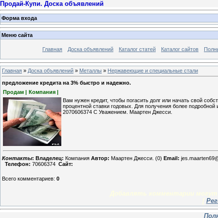
Продай-Купи. Доска объявлений
Форма входа
Меню сайта
Главная
Доска объявлений
Каталог статей
Каталог сайтов
Полн
Главная
»
Доска объявлений
»
Металлы
»
Нержавеющие и специальные стали
предложение кредита на 3% быстро и надежно.
Продам |
Компания |
Вам нужен кредит, чтобы погасить долг или начать свой соб
процентной ставки годовых. Для получения более подробной и
2070606374 С Уважением. Маартен Джесси.
Контакты
:
Владелец:
Компания
Автор:
Маартен Джесси. (0)
Email:
jes.maarten69
Телефон:
70606374
Сайт:
Всего комментариев
:
0
Добавлять комментарии могут 
[
Рег
Пол