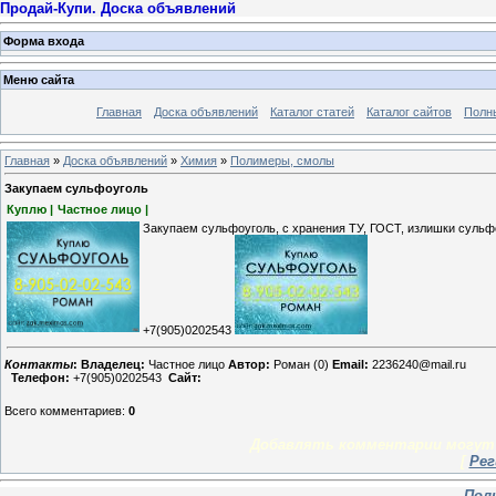
Продай-Купи. Доска объявлений
Форма входа
Меню сайта
Главная
Доска объявлений
Каталог статей
Каталог сайтов
Полн
Главная
»
Доска объявлений
»
Химия
»
Полимеры, смолы
Закупаем сульфоуголь
Куплю |
Частное лицо |
Закупаем сульфоуголь, с хранения ТУ, ГОСТ, излишки суль
+7(905)0202543
Контакты
:
Владелец:
Частное лицо
Автор:
Роман (0)
Email:
2236240@mail.ru
Телефон:
+7(905)0202543
Сайт:
Всего комментариев
:
0
Добавлять комментарии могут 
[
Рег
Пол