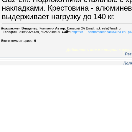
накладками. Крестовина - алюмине
выдерживает нагрузку до 140 кг.
Контакты
:
Владелец:
Компания
Автор:
Валерий (0)
Email:
s.kresla@mail.ru
Телефон:
84955324139, 89255349499
Сайт:
http://xn----8sbnbmoeen7aeie3kna.xn--p1a
Всего комментариев
:
0
Добавлять комментарии могут 
[
Рег
Пол