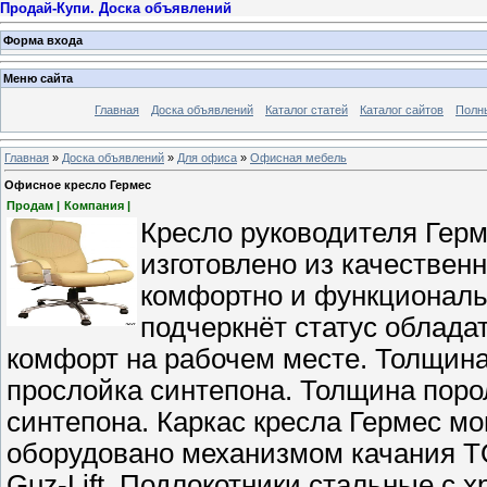
Продай-Купи. Доска объявлений
Форма входа
Меню сайта
Главная
Доска объявлений
Каталог статей
Каталог сайтов
Полн
Главная
»
Доска объявлений
»
Для офиса
»
Офисная мебель
Офисное кресло Гермес
Продам |
Компания |
Кресло руководителя Герме
изготовлено из качествен
комфортно и функциональ
подчеркнёт статус облада
комфорт на рабочем месте. Толщина
прослойка синтепона. Толщина поро
синтепона. Каркас кресла Гермес м
оборудовано механизмом качания 
Guz-Lift. Подлокотники стальные с