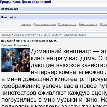
Продай-Купи. Доска объявлений
Форма входа
Меню сайта
Главная
Доска объявлений
Каталог статей
Каталог сайтов
Полн
Главная
»
Доска объявлений
»
Бытовые товары
»
Телевизоры, Видео
Домашний кинотеатр и кинотеатр в 3Д, 4К
Продам |
Компания |
Домашний кинотеатр — эт
кинотеатра у вас дома. Э
дающие высокое качество 
интерьер комнаты можно 
в мини домашний кинотеатр. Прочув
изображению увлечь вас в новое п
кинотеатров оживляют каждую сцену
погрузились в мир музыки и кино. 
подходом к каждому заказу, так как 