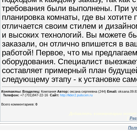
требования были выполнены. При ус
планировка комнаты, где вы хотите 
отличается своим стилем и дизайно
и высоких технологий. Вы можете бы
заказали, он отлично впишется в ва
работой! Первое, что мы предлагае
оборудования. Специалист выезжает
составляет примерный план будущей
следующему этапу - к установке сам
Контакты
:
Владелец:
Компания
Автор:
оксана сергеевна (244)
Email:
oksana.09.8
Телефон:
+7 (701)847-22-16
Сайт:
http://lider2.pulscen.ru
Всего комментариев
:
0
Добавлять комментарии могут 
[
Рег
Пол